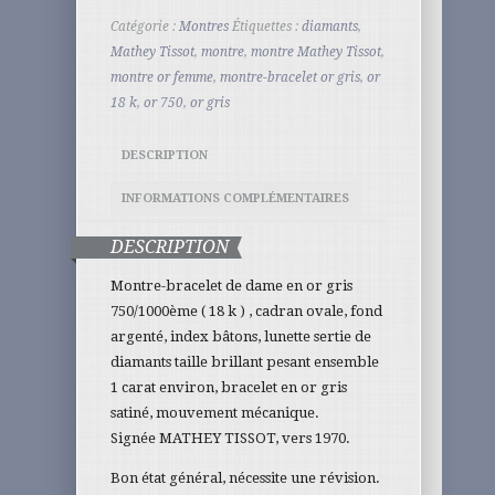
Catégorie :
Montres
Étiquettes :
diamants
,
Mathey Tissot
,
montre
,
montre Mathey Tissot
,
montre or femme
,
montre-bracelet or gris
,
or
18 k
,
or 750
,
or gris
DESCRIPTION
INFORMATIONS COMPLÉMENTAIRES
DESCRIPTION
Montre-bracelet de dame en or gris
750/1000ème ( 18 k ) , cadran ovale, fond
argenté, index bâtons, lunette sertie de
diamants taille brillant pesant ensemble
1 carat environ, bracelet en or gris
satiné, mouvement mécanique.
Signée MATHEY TISSOT, vers 1970.
Bon état général, nécessite une révision.