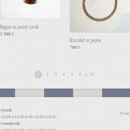
Bague or jaune corail
1 380
€
Bracelet or jaune
780
€
1
2
3
4
5
6
...
25
e jeudi
9 rue
 10:00 à 12:00 et de 14:30 à 18:30
e vendredi