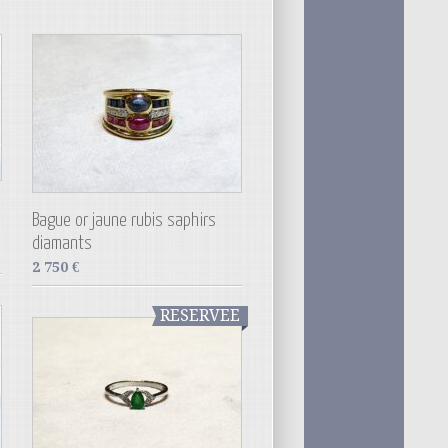
Bague or jaune rubis saphirs
diamants
2 750
€
RESERVEE