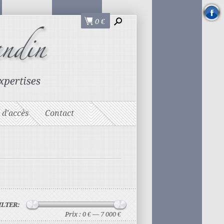
0
€
 d’accès
Contact
ILTER:
Prix :
0 €
—
7 000 €