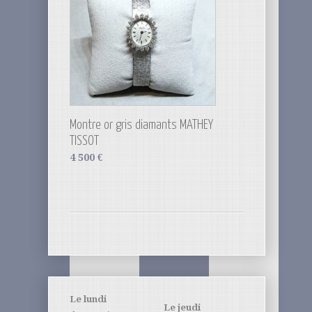
Montre or gris diamants MATHEY
TISSOT
4 500
€
Le lundi
Le jeudi