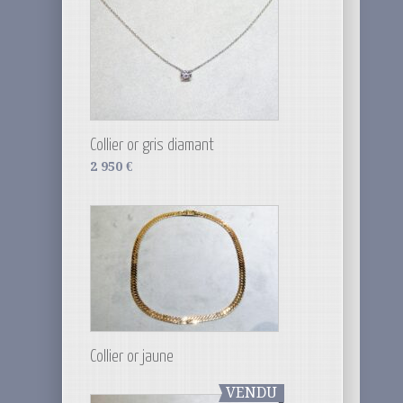
Collier or gris diamant
2 950
€
Collier or jaune
VENDU