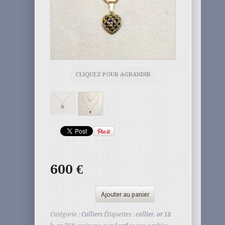
CLIQUEZ POUR AGRANDIR
600
€
Ajouter au panier
Catégorie :
Colliers
Étiquettes :
collier
,
or 18