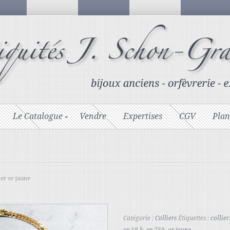
Le Catalogue
Vendre
Expertises
CGV
Plan
ier or jaune
Catégorie :
Colliers
Étiquettes :
collier
or 18 k
,
or 750
,
or jaune