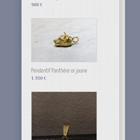
900
€
Pendentif Panthère or jaune
1 350
€