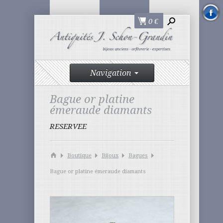
0
€
Navigation
Bague or platine
émeraude diamants
RESERVEE
Boutique
Bijoux
Bagues
Bague or platine émeraude diamants