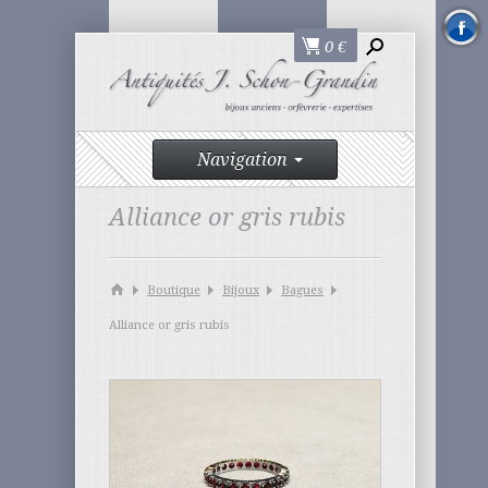
0
€
Navigation
Alliance or gris rubis
Boutique
Bijoux
Bagues
Alliance or gris rubis