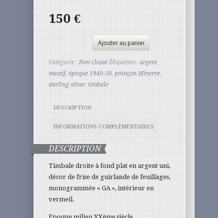
150
€
Ajouter au panier
Catégorie :
Non classé
Étiquettes :
argent
massif
,
époque 1940-50
,
poinçon Minerve
,
sterling silver
,
timbale
DESCRIPTION
INFORMATIONS COMPLÉMENTAIRES
DESCRIPTION
Timbale droite à fond plat en argent uni,
décor de frise de guirlande de feuillages,
monogrammée « GA », intérieur en
vermeil.
Epoque milieu XXème siècle.