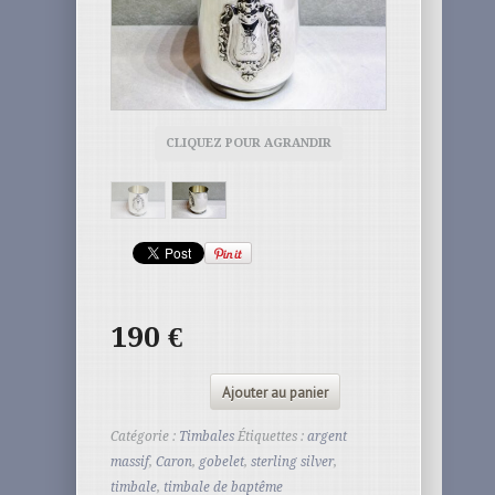
CLIQUEZ POUR AGRANDIR
190
€
Ajouter au panier
Catégorie :
Timbales
Étiquettes :
argent
massif
,
Caron
,
gobelet
,
sterling silver
,
timbale
,
timbale de baptême