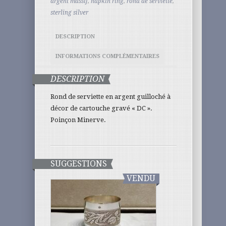
argent massif
,
napkin ring
,
rond de serviette
,
sterling silver
DESCRIPTION
INFORMATIONS COMPLÉMENTAIRES
DESCRIPTION
Rond de serviette en argent guilloché à
décor de cartouche gravé « DC ».
Poinçon Minerve.
SUGGESTIONS
VENDU