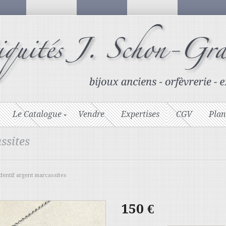
Le Catalogue
Vendre
Expertises
CGV
Plan
ssites
entif argent marcassites
150
€