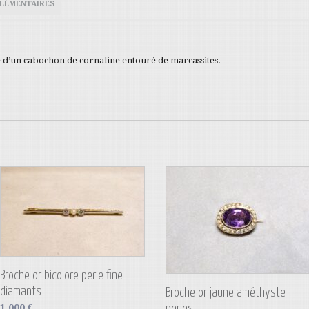
LÉMENTAIRES
 d’un cabochon de cornaline entouré de marcassites.
Broche or bicolore perle fine
diamants
Broche or jaune améthyste
1 000
€
perles