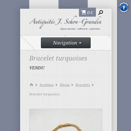
0
€
Navigation
Bracelet turquoises
VENDU
Boutique
Bijoux
Bracelets
Bracelet turquoises