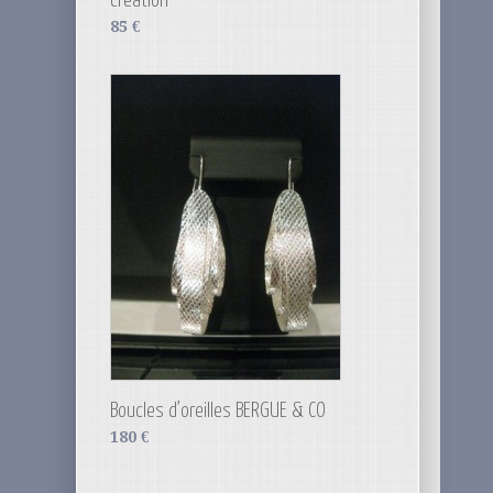
creation
85
€
Boucles d’oreilles BERGUE & CO
180
€