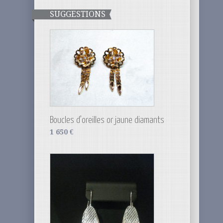
SUGGESTIONS
Boucles d’oreilles or jaune diamants
1 650
€