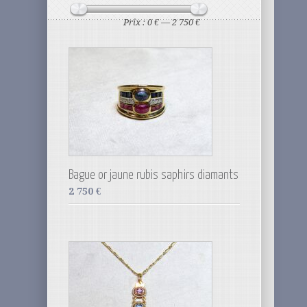
Prix :
0 €
—
2 750 €
Bague or jaune rubis saphirs diamants
2 750
€