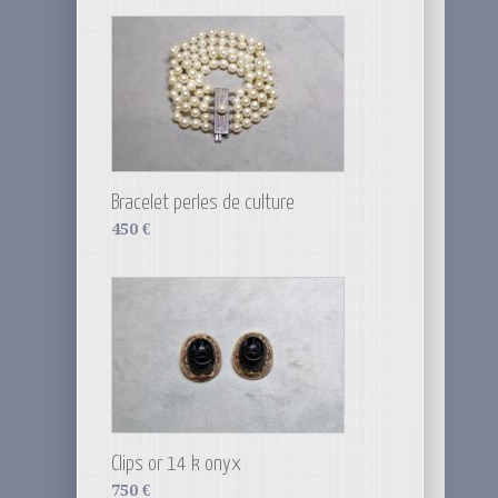
Bracelet perles de culture
450
€
Clips or 14 k onyx
750
€