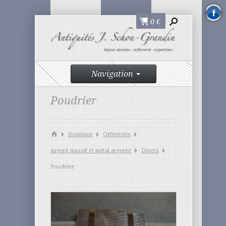
0
€
Navigation
Poudrier
Boutique
Orfèvrerie
Argent massif et métal argenté
Divers
Poudrier